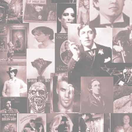
angegeben, drucken.
Bei geschützten Inhalten 
eingeschränkte Nutzbarke
Wir weisen ausdrücklich d
von Techniken des 'Re-E
implementierter Kopiersc