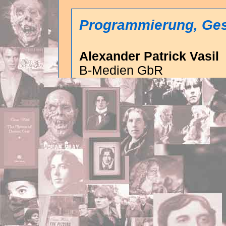
Programmierung, Gest
Alexander Patrick Vasil
B-Medien GbR
Kestnerstrasse 7
35578 Wetzlar
06441 / 946636
bmedien@web.de
Alle Rechte Dritter vorbeha
dieser Seite vorhandenen
verlinken und zitieren, un